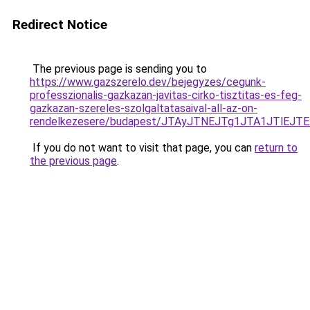
Redirect Notice
The previous page is sending you to
https://www.gazszerelo.dev/bejegyzes/cegunk-
professzionalis-gazkazan-javitas-cirko-tisztitas-es-feg-
gazkazan-szereles-szolgaltatasaival-all-az-on-
rendelkezesere/budapest/JTAyJTNEJTg1JTA1JTlE
If you do not want to visit that page, you can
return to
the previous page
.