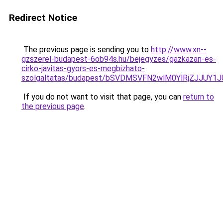
Redirect Notice
The previous page is sending you to
http://www.xn--
gzszerel-budapest-6ob94s.hu/bejegyzes/gazkazan-es-
cirko-javitas-gyors-es-megbizhato-
szolgaltatas/budapest/bSVDMSVFN2wlM0YlRjZJJ
If you do not want to visit that page, you can
return to
the previous page
.