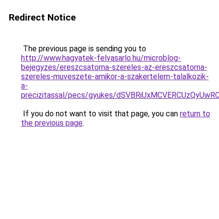
Redirect Notice
The previous page is sending you to
http://www.hagyatek-felvasarlo.hu/microblog-
bejegyzes/ereszcsatorna-szereles-az-ereszcsatorna-
szereles-muveszete-amikor-a-szakertelem-talalkozik-
a-
precizitassal/pecs/gyukes/dSVBRiUxMCVERCUzQyU
If you do not want to visit that page, you can
return to
the previous page
.