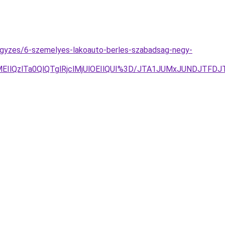
ejegyzes/6-szemelyes-lakoauto-berles-szabadsag-negy-
EIlQzlTa0QlQTglRjclMjUlOEIlQUI%3D/JTA1JUMxJUNDJTFD