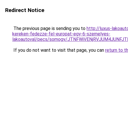
Redirect Notice
The previous page is sending you to
http://luxus-lakoau
kereken-fedezze-fel-europat-egy-6-szemelyes-
lakoautoval/pecs/somogy/JTNFWiVENjRVJUM4JUNF
If you do not want to visit that page, you can
return to t