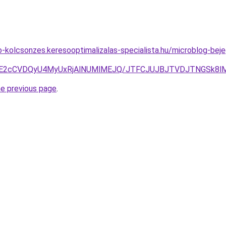
to-kolcsonzes.keresooptimalizalas-specialista.hu/microblog-b
JTE2cCVDQyU4MyUxRjAlNUMlMEJQ/JTFCJUJBJTVDJTNGSk8lM
he previous page
.