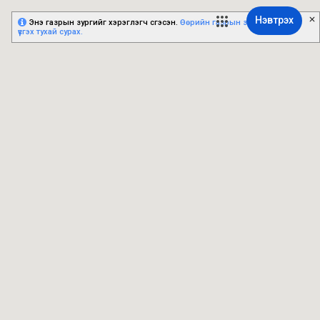
Нэвтрэх
Энэ газрын зургийг хэрэглэгч үүсгэсэн.
Өөрийн газрын зургийг хэрхэн
үүсгэх тухай сурах.