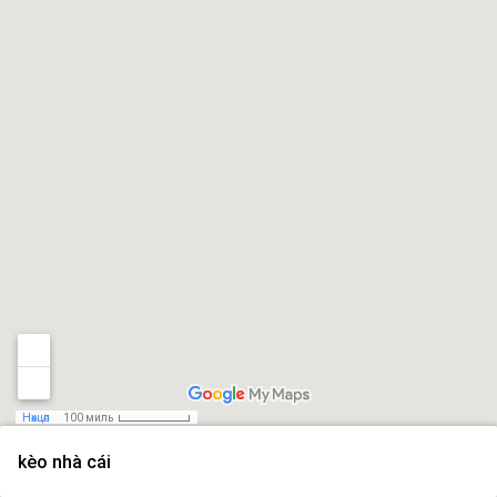
Нөхцөл
100 миль
kèo nhà cái