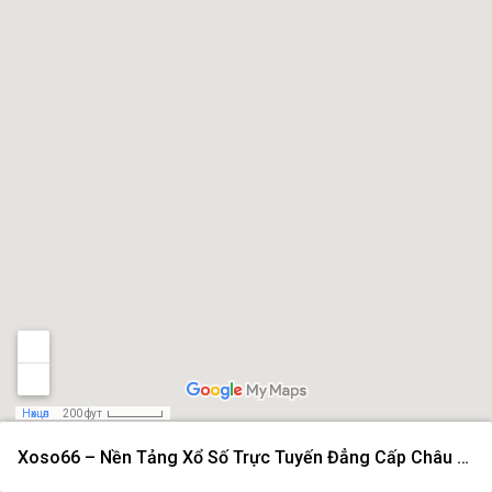
Нөхцөл
200 фут
Xoso66 – Nền Tảng Xổ Số Trực Tuyến Đẳng Cấp Châu Á Năm 2026