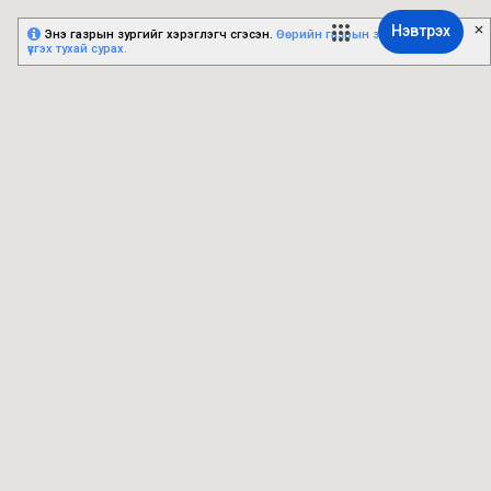
Нэвтрэх
Энэ газрын зургийг хэрэглэгч үүсгэсэн.
Өөрийн газрын зургийг хэрхэн
үүсгэх тухай сурах.